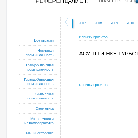
РЕФЕРЕНЦ-ЛИСТ:
ПОКАЗАТЬ ПРОЕКТЫ
2002
2003
2004
2005
2006
2007
2008
2009
2010
к списку проектов
Все отрасли
Нефтяная
АСУ ТП И НКУ ТУРБ
промышленность
Газодобывающая
промышленность
Горнодобывающая
промышленность
к списку проектов
Химическая
промышленность
Энергетика
Металлургия и
металлообработка
Машиностроение