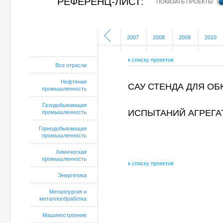
РЕФЕРЕНЦ-ЛИСТ:
ПОКАЗАТЬ ПРОЕКТЫ
2002
2003
2004
2005
2006
2007
2008
2009
2010
к списку проектов
Все отрасли
Нефтяная
САУ СТЕНДА ДЛЯ ОБ
промышленность
Газодобывающая
ИСПЫТАНИЙ АГРЕГАТ
промышленность
Горнодобывающая
промышленность
Химическая
промышленность
к списку проектов
Энергетика
Металлургия и
металлообработка
Машиностроение