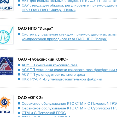
НКУ для испытательных стендов, ПТК АСУ ТП испытат
САУ стенда для обкатки, регулировки и приемо-сдаточ
НР-З ОАО ПАО "Инкар", Пермь
ОАО НПО "Искра"
Система управления стендом приемо-сдаточных испы
компрессоров природного газа ОАО НПО "Искра"
ОАО «Губахинский КОКС»
АСУ ТП сжигания коксового газа
АСУ ТП установки очистки коксового газа фосфатным
АСУ ТП углеподготовительного цеха
НКУ, РУ-0,4 кВ углеподготовительной фабрики
ОАО «ОГК-2»
Сервисное обслуживание КТС СТМ и С Псковской ГР
Сервисное обслуживание КТС СТМ и С Сургутской ГР
СТМ и С Псковской ГРЭС