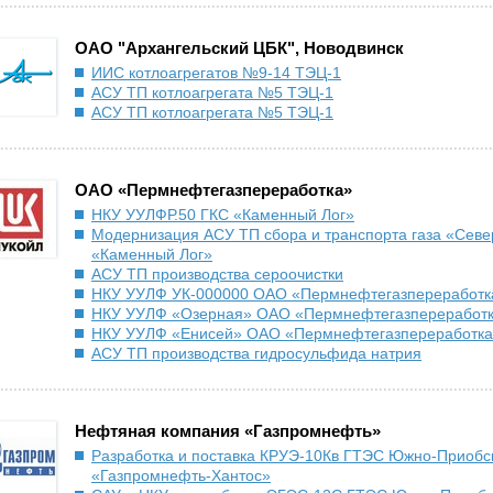
ОАО "Архангельский ЦБК", Новодвинск
ИИС котлоагрегатов №9-14 ТЭЦ-1
АСУ ТП котлоагрегата №5 ТЭЦ-1
АСУ ТП котлоагрегата №5 ТЭЦ-1
ОАО «Пермнефтегазпереработка»
НКУ УУЛФР.50 ГКС «Каменный Лог»
Модернизация АСУ ТП сбора и транспорта газа «Сев
«Каменный Лог»
АСУ ТП производства сероочистки
НКУ УУЛФ УК-000000 ОАО «Пермнефтегазпереработк
НКУ УУЛФ «Озерная» ОАО «Пермнефтегазпереработ
НКУ УУЛФ «Енисей» ОАО «Пермнефтегазпереработк
АСУ ТП производства гидросульфида натрия
Нефтяная компания «Газпромнефть»
Разработка и поставка КРУЭ-10Кв ГТЭС Южно-Приоб
«Газпромнефть-Хантос»