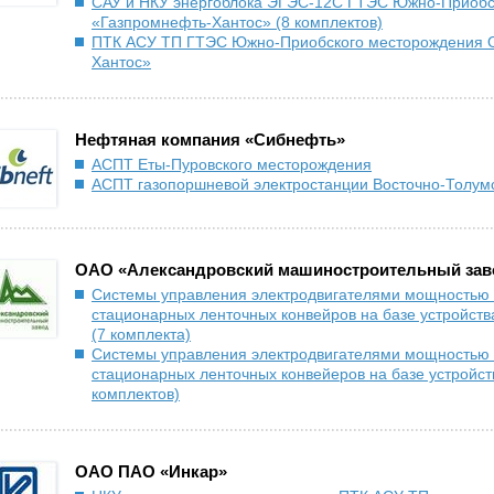
САУ и НКУ энергоблока ЭГЭС-12С ГТЭС Южно-Приоб
«Газпромнефть-Хантос» (8 комплектов)
ПТК АСУ ТП ГТЭС Южно-Приобского месторождения 
Хантос»
Нефтяная компания «Сибнефть»
АСПТ Еты-Пуровского месторождения
АСПТ газопоршневой электростанции Восточно-Толум
ОАО «Александровский машиностроительный зав
Системы управления электродвигателями мощностью о
стационарных ленточных конвейров на базе устройства
(7 комплекта)
Системы управления электродвигателями мощностью о
стационарных ленточных конвейеров на базе устройств
комплектов)
ОАО ПАО «Инкар»