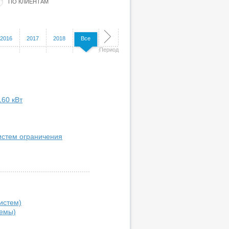
ПО КЛИЕНТАМ
2016
2017
2018
Все
Период
160 кВт
истем ограничения
истем)
темы)