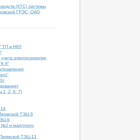
средств (КТС) системы
сковской ГРЭС, ОАО
У ТП и НКУ
"
 учета электроэнергии
К-9"
 управления
рго"
5)
дование)
1, 2, 6, 7)
-14
 Пермской ТЭЦ-9
ТЭЦ-6
. №2 и мазутного
 Пермской ТЭЦ-13