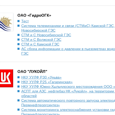
ОАО «ГидроОГК»
Тест
Система телемиханики и связи (СТМиС) Камской ГЭС,
Новосибирской ГЭС
СТМ и С Новосибирской ГЭС
СТМ и С Волжской ГЭС
СТМ и С Камской ГЭС
АС сбора информации о давлении в пьезометрах вод
ГЭС
ОАО "ЛУКОЙЛ"
НКУ УУЛФ Р.30 «Уньва»
НКУ УУЛФ Р.25 «Гагаринская»
НКУ УУЛФ Южно-Хыльчуюского месторождения ООО 
АСПТ для АЗС, нефтебаз НК «Лукойл», на территории
областей
Система автоматического повторного запуска электро
Пермнефтеоргсинтез»
Система мониторинга электроснабжения установки ги
Пермнефтеоргсинтез»