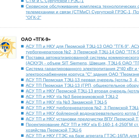
СТМ и С Сургутской ГРЭС-1
Сервисное обслуживание комплекса технологических 
телемеханики и связи (СТМиС) Сургутской ГРЭС-1, П
"ОГК-2"
ОАО «ТГК-9»
АСУ ТП и НКУ для Пермской ТЭЦ-13 ОАО "ТГК-9", АС
турбогенераторов №2, 3 Пермской ТЭЦ-14 ОАО "ТГК-9
Поставка автоматизированной системы коммерческого
(АСКУЭ) - объем SIT Siemens, Швеция, ТЭЦ-6 ОАО "ТГ
Система гарантированного электропитания 2*40 кВт и
электроснабжением корпуса "С" здания ОАО "Пермэне
АСУ ТП Пермская ТЭЦ-13 первая очередь (котлы 3, 4, 
АСУ ТП Пермская ТЭЦ-13 (ГРП, общекотельное обору
АСУ ТП и НКУ Пермской ТЭЦ-13 вторая очередь (котлы 
АСУ ТП и НКУ т/а №3 Березниковской ТЭЦ-2
АСУ ТП и НКУ т/а №3 Закамской ТЭЦ-5
АСУ ТП и НКУ турбогенераторов №2, 3 Пермской ТЭЦ
АСУ ТП и НКУ бойлерной водонагревательного котла
АСУ ТП и НКУ установки предочистки ВПУ Пермской 
Проектирование АСУ ТП и НКУ к/а Е-160-1,4-250ГМ ст
хозяйства Пермской ТЭЦ-6
АСУ ТП и НКУ ГТЭС на базе агрегата ГТЭС-16ПА для