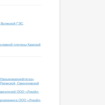
 Волжской ГЭС,
осливной плотины Камской
«Нарьянмарнефтегаз»
 Пермской, Свердловской
двигателей ООО «Лукойл-
дрокрекинга ООО «Лукойл-