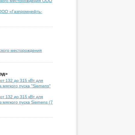
ского месторождения ООО
ООО «Газпромнефть-
ского месторождения
од»
т 132 до 315 кВт для
 мягкого пуска "Siemens"
т 132 до 315 кВт для
 мягкого пуска Siemens (7