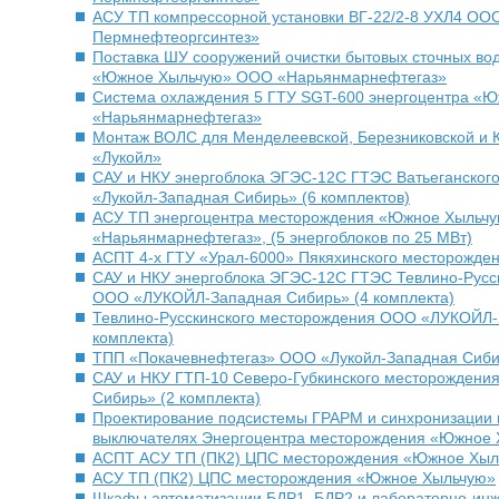
АСУ ТП компрессорной установки ВГ-22/2-8 УХЛ4 ООО
Пермнефтеоргсинтез»
Поставка ШУ сооружений очистки бытовых сточных в
«Южное Хыльчую» ООО «Нарьянмарнефтегаз»
Система охлаждения 5 ГТУ SGT-600 энергоцентра «
«Нарьянмарнефтегаз»
Монтаж ВОЛС для Менделеевской, Березниковской и К
«Лукойл»
САУ и НКУ энергоблока ЭГЭС-12С ГТЭС Ватьеганско
«Лукойл-Западная Сибирь» (6 комплектов)
АСУ ТП энергоцентра месторождения «Южное Хыльч
«Нарьянмарнефтегаз», (5 энергоблоков по 25 МВт)
АСПТ 4-х ГТУ «Урал-6000» Пякяхинского месторожде
САУ и НКУ энергоблока ЭГЭС-12С ГТЭС Тевлино-Русс
ООО «ЛУКОЙЛ-Западная Сибирь» (4 комплекта)
Тевлино-Русскинского месторождения ООО «ЛУКОЙЛ-
комплекта)
ТПП «Покачевнефтегаз» ООО «Лукойл-Западная Сибир
САУ и НКУ ГТП-10 Северо-Губкинского месторождени
Сибирь» (2 комплекта)
Проектирование подсистемы ГРАРМ и синхронизации
выключателях Энергоцентра месторождения «Южное
АСПТ АСУ ТП (ПК2) ЦПС месторождения «Южное Хыл
АСУ ТП (ПК2) ЦПС месторождения «Южное Хыльчую»
Шкафы автоматизации БДР1, БДР2 и лабораторно-инж