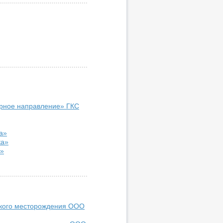
ерное направление» ГКС
а»
ка»
а»
ского месторождения ООО