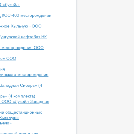
 «Лукойл-
од КОС-400 месторождения
Южное Хыльчую» ООО
унгурской нефтебаз НК
го месторождения ООО
ую» ООО
ния
кинского месторождения
Западная Сибирь» (4
ь» (4 комплекта)
я ООО «Лукойл-Западная
 на общестанционных
 Хыльчую»
ьчую»
енерный стенд для