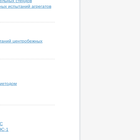
ельных стендов
ных испытаний агрегатов
таний центробежных
 методом
ЭС
ЭС-1