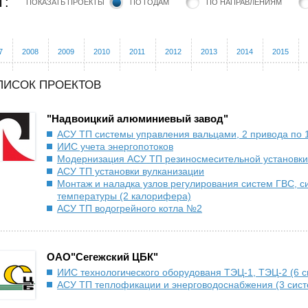
Т:
ПОКАЗАТЬ ПРОЕКТЫ
ПО ГОДАМ
ПО НАПРАВЛЕНИЯМ
7
2008
2009
2010
2011
2012
2013
2014
2015
ПИСОК ПРОЕКТОВ
"Надвоицкий алюминиевый завод"
АСУ ТП системы управления вальцами, 2 привода по 
ИИС учета энергопотоков
Модернизация АСУ ТП резиносмесительной установки
АСУ ТП установки вулканизации
Монтаж и наладка узлов регулирования систем ГВС, с
температуры (2 калорифера)
АСУ ТП водогрейного котла №2
ОАО"Сегежский ЦБК"
ИИС технологического оборудованя ТЭЦ-1, ТЭЦ-2 (6 с
АСУ ТП теплофикации и энерговодоснабжения (3 сис