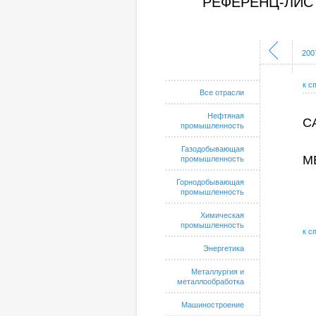
РЕФЕРЕНЦ-ЛИС
1999
2000
2001
2002
2003
2004
2005
2006
200
к с
Все отрасли
Нефтяная
С
промышленность
Газодобывающая
М
промышленность
Горнодобывающая
промышленность
Химическая
промышленность
к с
Энергетика
Металлургия и
металлообработка
Машиностроение