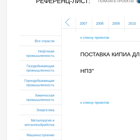
РЕФЕРЕНЦ-ЛИСТ:
ПОКАЗАТЬ ПРОЕКТЫ
2002
2003
2004
2005
2006
2007
2008
2009
2010
к списку проектов
Все отрасли
Нефтяная
ПОСТАВКА КИПИА ДЛ
промышленность
Газодобывающая
НПЗ"
промышленность
Горнодобывающая
промышленность
Химическая
промышленность
к списку проектов
Энергетика
Металлургия и
металлообработка
Машиностроение