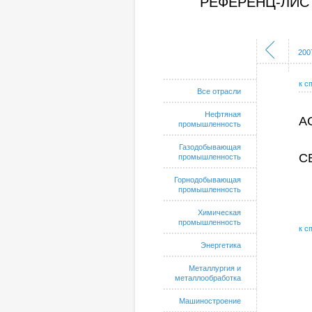
РЕФЕРЕНЦ-ЛИС
1999
2000
2001
2002
2003
2004
2005
2006
200
к с
Все отрасли
Нефтяная
А
промышленность
Газодобывающая
С
промышленность
Горнодобывающая
промышленность
Химическая
промышленность
к с
Энергетика
Металлургия и
металлообработка
Машиностроение