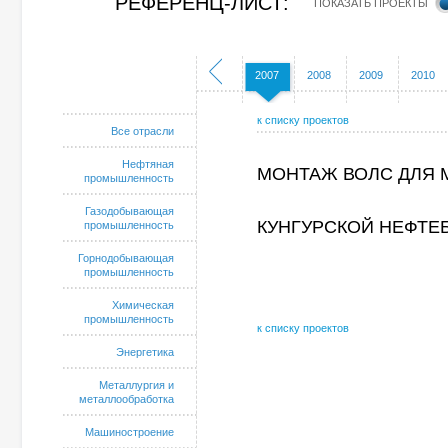
РЕФЕРЕНЦ-ЛИСТ:
ПОКАЗАТЬ ПРОЕКТЫ
2002
2003
2004
2005
2006
2007
2008
2009
2010
к списку проектов
Все отрасли
Нефтяная
МОНТАЖ ВОЛС ДЛЯ 
промышленность
Газодобывающая
КУНГУРСКОЙ НЕФТЕБ
промышленность
Горнодобывающая
промышленность
Химическая
промышленность
к списку проектов
Энергетика
Металлургия и
металлообработка
Машиностроение