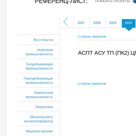
РЕФЕРЕНЦ-ЛИСТ:
ПОКАЗАТЬ ПРОЕКТЫ
2002
2003
2004
2005
2006
2007
2008
2009
2010
к списку проектов
Все отрасли
Нефтяная
АСПТ АСУ ТП (ПК2
промышленность
Газодобывающая
промышленность
Горнодобывающая
промышленность
к списку проектов
Химическая
промышленность
Энергетика
Металлургия и
металлообработка
Машиностроение