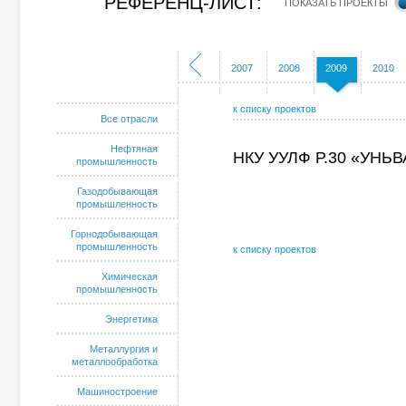
РЕФЕРЕНЦ-ЛИСТ:
ПОКАЗАТЬ ПРОЕКТЫ
2002
2003
2004
2005
2006
2007
2008
2009
2010
к списку проектов
Все отрасли
Нефтяная
НКУ УУЛФ Р.30 «УНЬ
промышленность
Газодобывающая
промышленность
Горнодобывающая
промышленность
к списку проектов
Химическая
промышленность
Энергетика
Металлургия и
металлообработка
Машиностроение