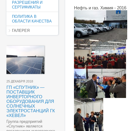
РАЗРЕШЕНИЯ И
СЕРТИФИКАТЫ
Нефть и газ. Химия - 2016
ПОЛИТИКА В
ОБЛАСТИ КАЧЕСТВА
ГАЛЕРЕЯ
25 ДЕКАБРЯ 2018
ГП «СПУТНИК» —
ПОСТАВЩИК
ИНВЕРТОРНОГО
ОБОРУДОВАНИЯ ДЛЯ
СОЛНЕЧНЫХ
ЭЛЕКТРОСТАНЦИЙ ГК
«ХЕВЕЛ»
Группа предприятий
«Спутник» является
поставщиком инверторного