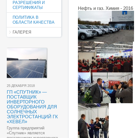
РАЗРЕШЕНИЯ И
СЕРТИФИКАТЫ
Нефть и газ. Химия - 2016
ПОЛИТИКА В
ОБЛАСТИ КАЧЕСТВА
ГАЛЕРЕЯ
25 ДЕКАБРЯ 2018
ГП «СПУТНИК» —
ПОСТАВЩИК
ИНВЕРТОРНОГО
ОБОРУДОВАНИЯ ДЛЯ
СОЛНЕЧНЫХ
ЭЛЕКТРОСТАНЦИЙ ГК
«ХЕВЕЛ»
Группа предприятий
«Спутник» является
поставщиком инверторного