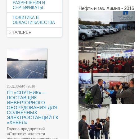
РАЗРЕШЕНИЯ И
СЕРТИФИКАТЫ
Нефть и газ. Химия - 2016
ПОЛИТИКА В
ОБЛАСТИ КАЧЕСТВА
ГАЛЕРЕЯ
25 ДЕКАБРЯ 2018
ГП «СПУТНИК» —
ПОСТАВЩИК
ИНВЕРТОРНОГО
ОБОРУДОВАНИЯ ДЛЯ
СОЛНЕЧНЫХ
ЭЛЕКТРОСТАНЦИЙ ГК
«ХЕВЕЛ»
Группа предприятий
«Спутник» является
поставщиком инверторного