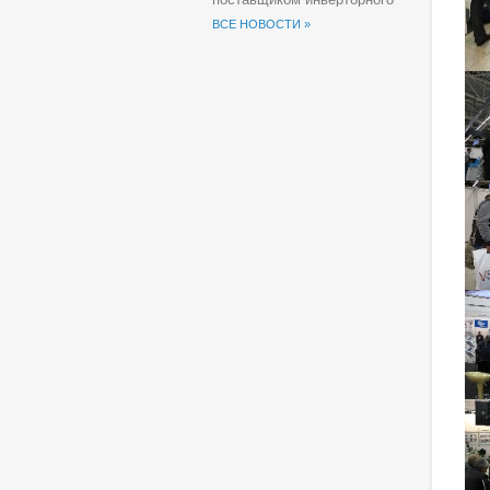
оборудования для
ВСЕ НОВОСТИ »
солнечных электростанций
(СЭС) Группы компаний
«Хевел».