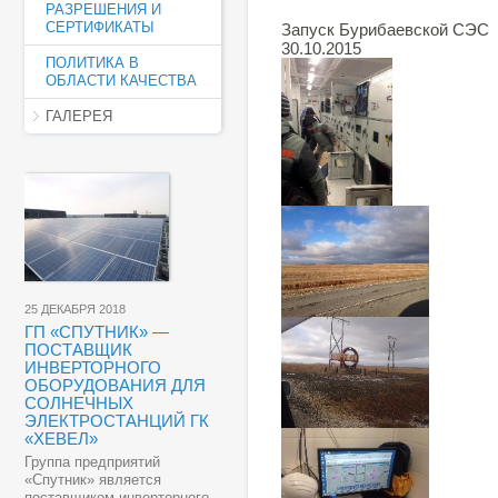
РАЗРЕШЕНИЯ И
СЕРТИФИКАТЫ
Запуск Бурибаевской СЭС
30.10.2015
ПОЛИТИКА В
ОБЛАСТИ КАЧЕСТВА
ГАЛЕРЕЯ
25 ДЕКАБРЯ 2018
ГП «СПУТНИК» —
ПОСТАВЩИК
ИНВЕРТОРНОГО
ОБОРУДОВАНИЯ ДЛЯ
СОЛНЕЧНЫХ
ЭЛЕКТРОСТАНЦИЙ ГК
«ХЕВЕЛ»
Группа предприятий
«Спутник» является
поставщиком инверторного